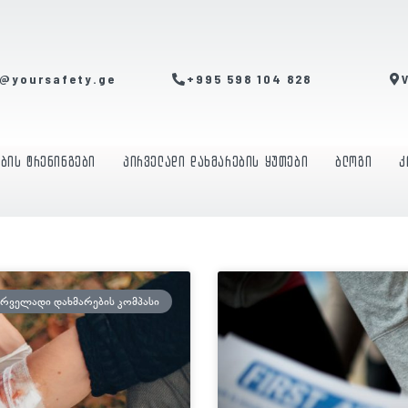
o@yoursafety.ge
+995 598 104 828
ების ტრენინგები
პირველადი დახმარების ყუთები
ბლოგი
კ
ᲘᲠᲕᲔᲚᲐᲓᲘ ᲓᲐᲮᲛᲐᲠᲔᲑᲘᲡ ᲙᲝᲛᲞᲐᲡᲘ