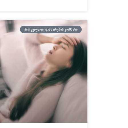
ᲞᲘᲠᲕᲔᲚᲐᲓᲘ ᲓᲐᲮᲛᲐᲠᲔᲑᲘᲡ ᲙᲝᲛᲞᲐᲡᲘ