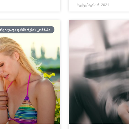
სექტემბერი 6, 2021
ᲘᲠᲕᲔᲚᲐᲓᲘ ᲓᲐᲮᲛᲐᲠᲔᲑᲘᲡ ᲙᲝᲛᲞᲐᲡᲘ