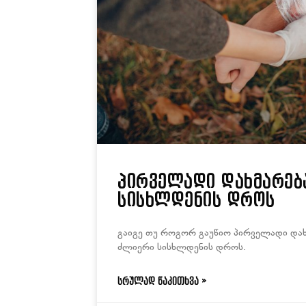
პირველადი დახმარებ
სისხლდენის დროს
გაიგე თუ როგორ გაუწიო პირველადი და
ძლიერი სისხლდენის დროს.
ᲡᲠᲣᲚᲐᲓ ᲬᲐᲙᲘᲗᲮᲕᲐ »