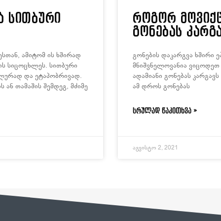
ა სითბური
როგორ მოვიქც
გონებას კარგ
სთან, ამიტომ ის ხშირად
გონების დაკარგვა ხშირი ე
ის სიცოცხლეს. სითბური
მნიშვნელოვანია ვიცოდეთ 
ალურად და ეტაპობრივად.
ადამიანი გონებას კარგავს
 ან თამაშის შემდეგ, მძიმე
ამ დროს გონებას
ᲡᲠᲣᲚᲐᲓ ᲬᲐᲙᲘᲗᲮᲕᲐ »
აგვისტო 2, 2021