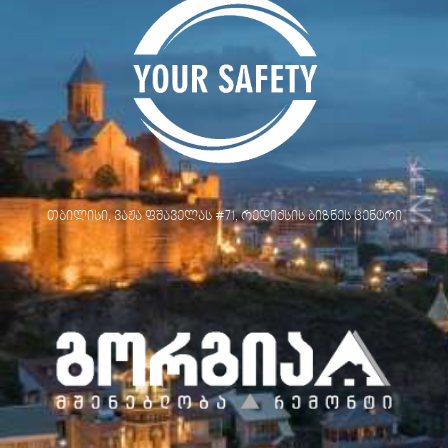
თბილისი, ვაჟა ფშაველას #71, რედიქსის ბიზნეს ცენტრი