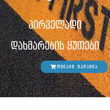
პირველადი
დახმარების ყუთები
ონლაინ მაღაზია