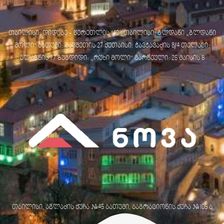
თბილისი: დიდუბე - წერეთლის 140 თბილისი: გლდანი „გლდანი
მოლი“ ბათუმი: შავშეთის 27 ქუთაისი: ჭავჭავაძის 8/4 თელავი:
ალაზნის 77 ზუგდიდი: „რუხი მოლი“ მარნეული: 26 მაისის 8
თბილისი, აგლაძის ქუჩა №45 ბათუმი, ბაგრატიონის ქუჩა №105 ბ