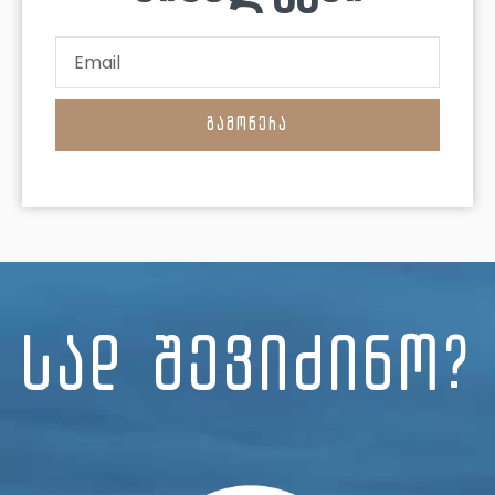
Email
ᲒᲐᲛᲝᲬᲔᲠᲐ
სად შევიძინო?