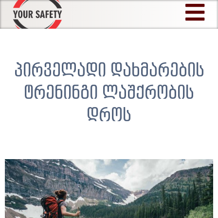
Skip
to
content
პირველადი დახმარების
ტრენინგი ლაშქრობის
დროს