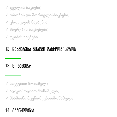
✓ გველის ნაკბენი;
✓ ობობის და მორიელისნაკბენი;
✓ ცხოველის ნაკბენი;
✓ მწერების ნაკბენები;
✓ ტკიპის ნაკბენი.
12. ᲓᲐᲮᲛᲐᲠᲔᲑᲐ ᲬᲧᲐᲚᲨᲘ ᲓᲐᲮᲠᲩᲝᲑᲘᲡᲓᲠᲝᲡ
13. ᲛᲝᲬᲐᲛᲕᲚᲐ:
✓ საკვებით მოწამვლა;
✓ ალკოჰოლით მოწამვლა;
✓ შხამიანი მცენარეებითმოწამვლა.
14. ᲒᲐᲣᲬᲧᲚᲝᲔᲑᲐ