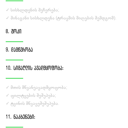
✓ სისხლდენის შეჩერება;
✓ შინაგანი სისხლდენა (ტრავმის მიღების შემდგომ).
8. ᲨᲝᲙᲘ
9. ᲓᲐᲛᲬᲕᲠᲝᲑᲐ
10. ᲡᲘᲛᲐᲦᲚᲘᲡ ᲐᲕᲐᲓᲛᲧᲝᲤᲝᲑᲐ:
✓ მთის მწვანეავადმყოფობა;
✓ ფილტვების შეშუპება;
✓ ტვინის მწვავეშეშუპება.
11. ᲜᲐᲙᲑᲔᲜᲔᲑᲘ: