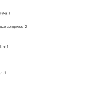
ster 1
auze compress 2
ine 1
რი 1